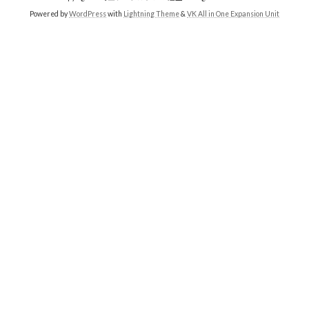
Powered by
WordPress
with
Lightning Theme
&
VK All in One Expansion Unit