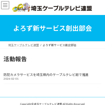
コ
ナ
ン
ビ
テ
ゲ
ン
ー
ツ
シ
へ
ョ
よろず新サービス創出部会
ス
ン
キ
に
ッ
移
プ
動
埼玉ケーブルテレビ連盟
よろず新サービス創出部会
活動報告
防犯カメラサービスを埼玉県内のケーブルテレビ局で推進
2026-02-01
Copyright © 埼玉ケーブルテレビ連盟 All Rights Reserved.