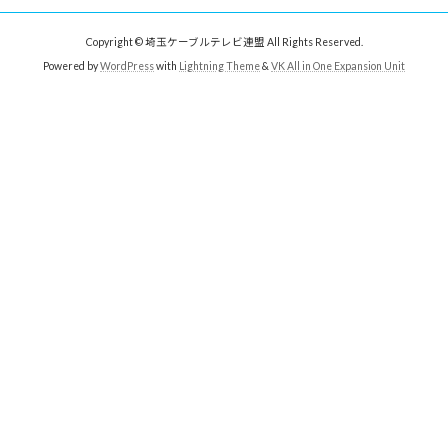
Copyright © 埼玉ケーブルテレビ連盟 All Rights Reserved.
Powered by
WordPress
with
Lightning Theme
&
VK All in One Expansion Unit