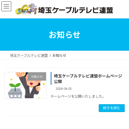
コ
ナ
ン
ビ
テ
ゲ
ン
ー
ツ
シ
へ
ョ
お知らせ
ス
ン
キ
に
ッ
移
プ
動
埼玉ケーブルテレビ連盟
お知らせ
埼玉ケーブルテレビ連盟ホームページ
お知らせ
公開
2024-04-01
ホームページを公開いたしました。
続きを読む